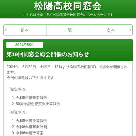
松陽高校同窓会
こちらは神奈川県立松陽高等学校同窓会のホームページです
前へ
一覧
次へ
2024/05/21
第19回同窓会総会開催のお知らせ
2024年 6月29日 土曜日 15時より松陽高校応接室にて総会が開催され
ます。
今回の議題は以下の通りです。
「報告事項」
令和5年度事業報告
50周年記念祝賀会決算報告
「審議事項」
令和5年度決算報告
令和6年度事業計画
令和6年度予算案